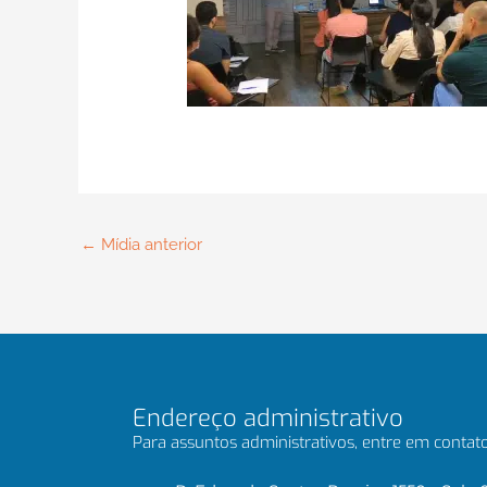
←
Mídia anterior
Endereço administrativo
Para assuntos administrativos, entre em contato