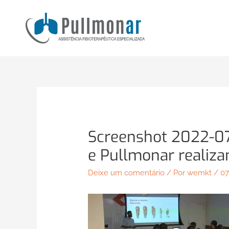
Ir
para
o
conteúdo
Screenshot 2022-07
e Pullmonar realiza
Deixe um comentário
/ Por
wemkt
/
07