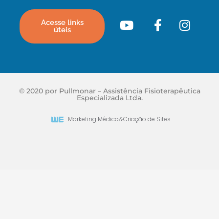
Acesse links
úteis
© 2020 por Pullmonar – Assistência Fisioterapêutica
Especializada Ltda.
Marketing Médico
&
Criação de Sites