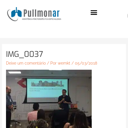
Ir
para
o
conteúdo
IMG_0037
Deixe um comentário
/ Por
wemkt
/
05/03/2018