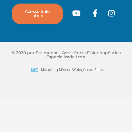
Acesse links
úteis
© 2020 por Pullmonar – Assistência Fisioterapêutica
Especializada Ltda.
Marketing Médico
&
Criação de Sites