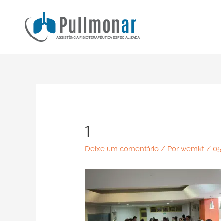
Ir
para
o
conteúdo
1
Deixe um comentário
/ Por
wemkt
/
05