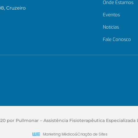
Onde Estamos
08, Cruzeiro
Eventos
Notícias
Fale Conosco
20 por Pullmonar – Assistência Fisioterapêutica Especializada 
Marketing Médico
&
Criação de Sites