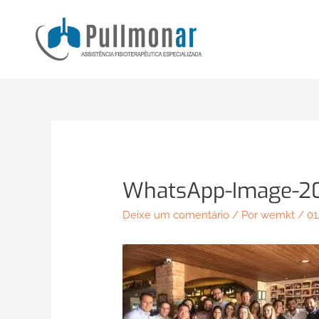
Ir
para
o
conteúdo
WhatsApp-Image-20
Deixe um comentário
/ Por
wemkt
/
01