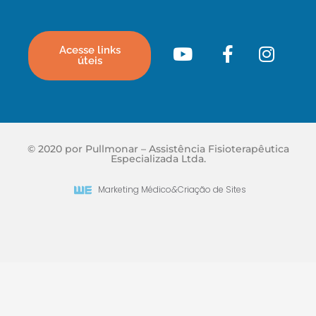
Acesse links
úteis
© 2020 por Pullmonar – Assistência Fisioterapêutica
Especializada Ltda.
Marketing Médico
&
Criação de Sites