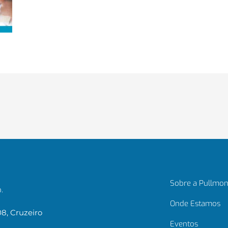
Sobre a Pullmon
.
Onde Estamos
08, Cruzeiro
Eventos