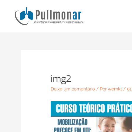
Ir
para
o
conteúdo
img2
Deixe um comentário
/ Por
wemkt
/
01