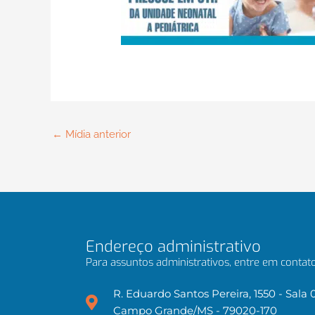
←
Mídia anterior
Endereço administrativo
Para assuntos administrativos, entre em contato
R. Eduardo Santos Pereira, 1550 - Sala 
Campo Grande/MS - 79020-170