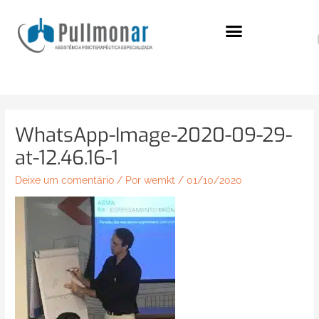
Ir
para
o
conteúdo
WhatsApp-Image-2020-09-29-
at-12.46.16-1
Deixe um comentário
/ Por
wemkt
/
01/10/2020