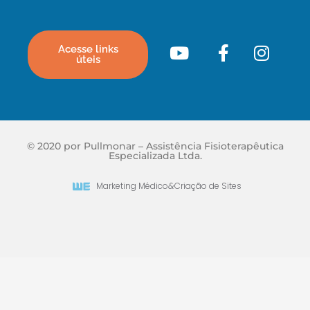
Acesse links
úteis
© 2020 por Pullmonar – Assistência Fisioterapêutica
Especializada Ltda.
Marketing Médico
&
Criação de Sites