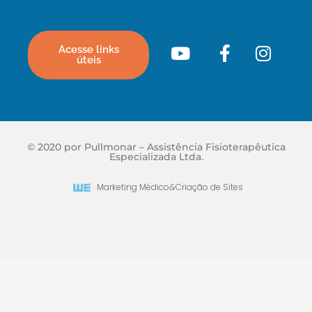
Acesse links
úteis
© 2020 por Pullmonar – Assistência Fisioterapêutica
Especializada Ltda.
Marketing Médico
&
Criação de Sites