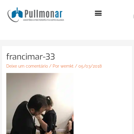
Ir
para
o
conteúdo
francimar-33
Deixe um comentário
/ Por
wemkt
/
05/03/2018