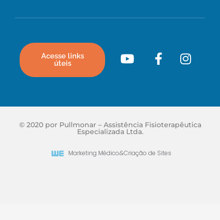
Acesse links
úteis
© 2020 por Pullmonar – Assistência Fisioterapêutica
Especializada Ltda.
Marketing Médico
&
Criação de Sites