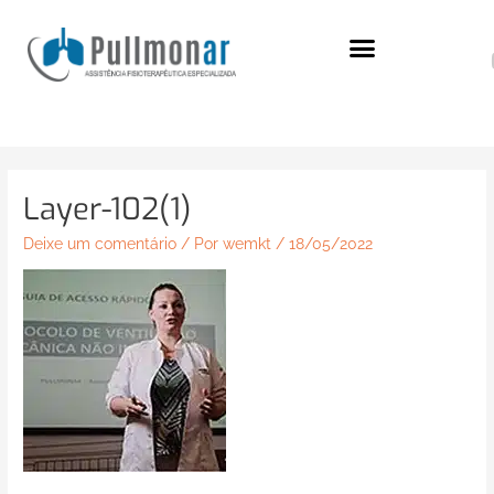
Ir
para
o
conteúdo
Layer-102(1)
Deixe um comentário
/ Por
wemkt
/
18/05/2022