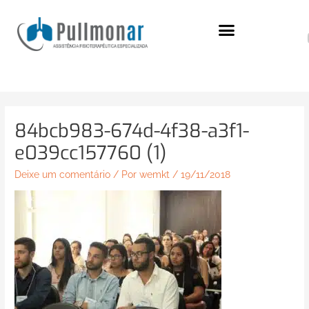
Ir
para
o
conteúdo
84bcb983-674d-4f38-a3f1-
e039cc157760 (1)
Deixe um comentário
/ Por
wemkt
/
19/11/2018