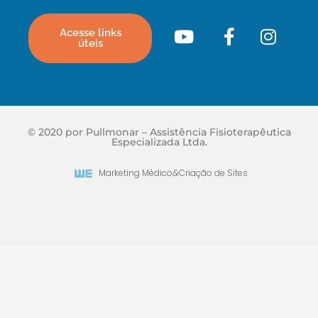
Acesse links
úteis
© 2020 por Pullmonar – Assistência Fisioterapêutica
Especializada Ltda.
Marketing Médico
&
Criação de Sites