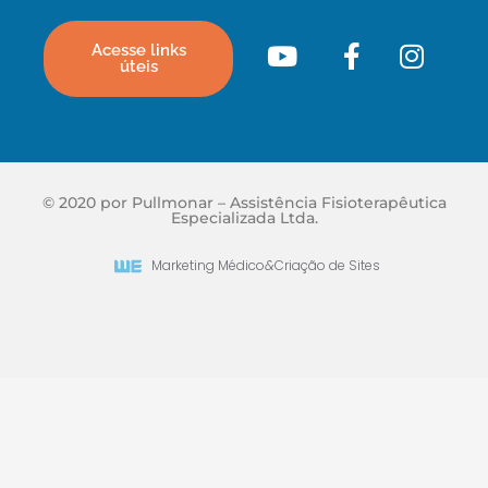
Acesse links
úteis
© 2020 por Pullmonar – Assistência Fisioterapêutica
Especializada Ltda.
Marketing Médico
&
Criação de Sites