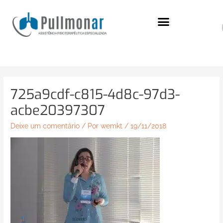
Ir
para
o
conteúdo
725a9cdf-c815-4d8c-97d3-
acbe20397307
Deixe um comentário
/ Por
wemkt
/
19/11/2018