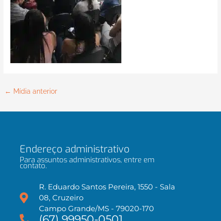
←
Mídia anterior
Endereço administrativo
Para assuntos administrativos, entre em
contato.
R. Eduardo Santos Pereira, 1550 - Sala
08, Cruzeiro
Campo Grande/MS - 79020-170
(67) 99950-0501