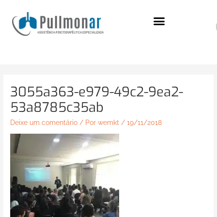
Ir
para
o
conteúdo
3055a363-e979-49c2-9ea2-
53a8785c35ab
Deixe um comentário
/ Por
wemkt
/
19/11/2018